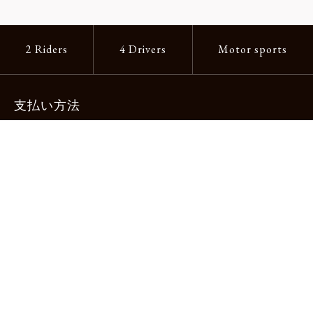
2 Riders
4 Drivers
Motor sports
支払い方法
-クレジットカード -あと払い（ペイディ）
-PayPay -楽天ペイ -Amazon Pay
-代金引換（手数料660円） ※宅配便限定
送料
全国一律1,100円