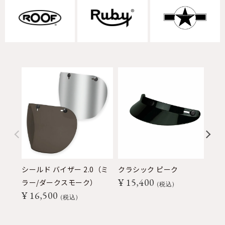
シールド バイザー 2.0（ミ
クラシック ピーク
モ
¥
15,400
¥
ラー/ダークスモーク）
税込
¥
16,500
税込