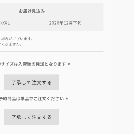
お届け見込み
M/XXL
2026年12月下旬
る場合がございます。
はできません。
約サイズは入荷後の発送となります
(必
須)
了承して注文する
予約商品は単品でご注文ください
(必
須)
了承して注文する