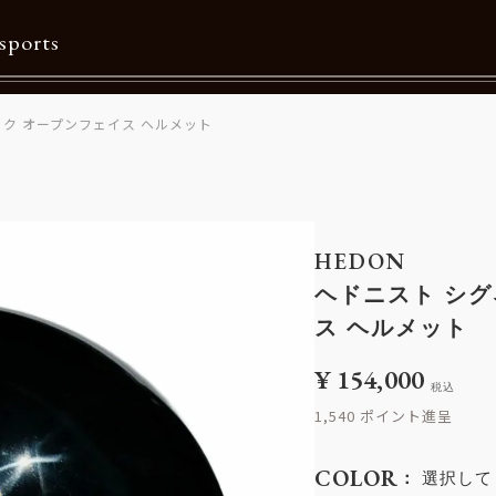
sports
ク オープンフェイス ヘルメット
Contents
特集一覧
Information一覧
HEDON
メルマガ購読
ヘドニスト シグ
カタログダウンロード
ス ヘルメット
リクルート
¥
154,000
税込
1,540
COLOR
選択して