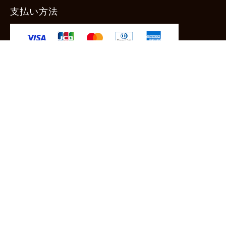
支払い方法
-クレジットカード -あと払い（ペイディ）
-PayPay -楽天ペイ -Amazon Pay
-代金引換（手数料660円） ※宅配便限定
送料
全国一律1,100円
＊メール便配送対象商品は一律330円。
11,000円以上のお買い物で当社負担。
ご利用ガイドはこちら