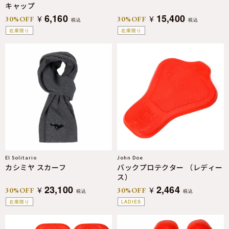
キャップ
6,160
15,400
¥
¥
30%OFF
30%OFF
税込
税込
在庫限り
在庫限り
El Solitario
John Doe
カシミヤ スカーフ
バックプロテクター （レディー
ス）
23,100
2,464
¥
¥
30%OFF
30%OFF
税込
税込
在庫限り
LADIES