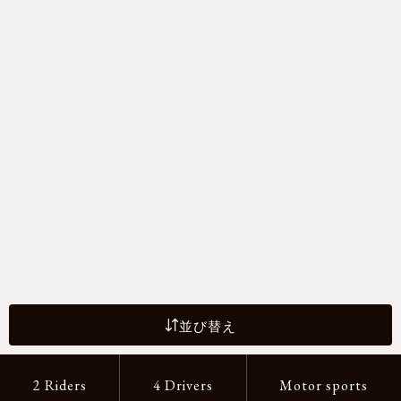
並び替え
2 Riders
4 Drivers
Motor sports