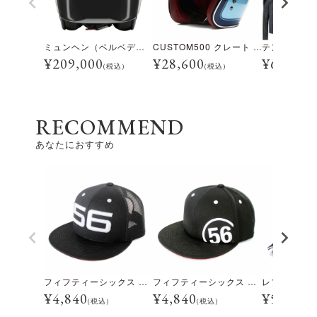
ミュンヘン（ベルベデーレ）
CUSTOM500 クレート アイスブルー
¥
209,000
¥
28,600
¥
69,300
(税込)
(税込)
RECOMMEND
あなたにおすすめ
フィフティーシックス レーシング チーム メッシュ キャップ
フィフティーシックス レーシング チーム サークル キャップ
¥
4,840
¥
4,840
¥
5,390
(税込)
(税込)
(税