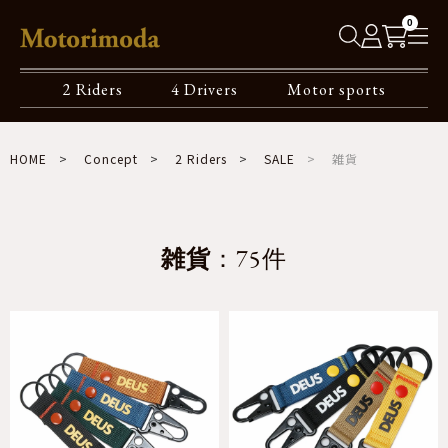
0
2 Riders
4 Drivers
Motor sports
HOME
Concept
2 Riders
SALE
雑貨
雑貨
：75件