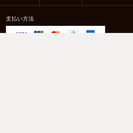
支払い方法
-クレジットカード -あと払い（ペイディ）
-PayPay -楽天ペイ -Amazon Pay
-代金引換（手数料660円） ※宅配便限定
送料
全国一律1,100円
＊メール便配送対象商品は一律330円。
11,000円以上のお買い物で当社負担。