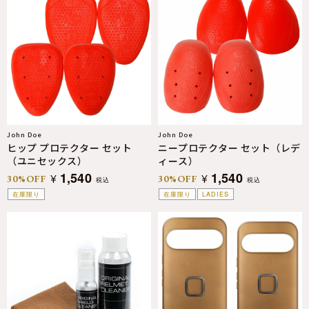
John Doe
John Doe
ヒップ プロテクター セット
ニープロテクター セット（レデ
（ユニセックス）
ィース）
1,540
1,540
¥
¥
30%OFF
30%OFF
税込
税込
在庫限り
在庫限り
LADIES