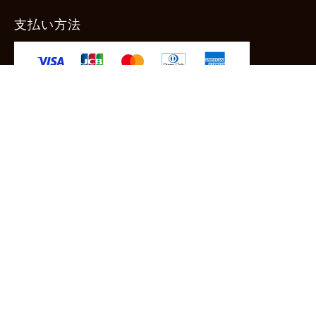
支払い方法
-クレジットカード -あと払い（ペイディ）
-PayPay -楽天ペイ -Amazon Pay
-代金引換（手数料660円） ※宅配便限定
送料
全国一律1,100円
＊メール便配送対象商品は一律330円。
11,000円以上のお買い物で当社負担。
ご利用ガイドはこちら