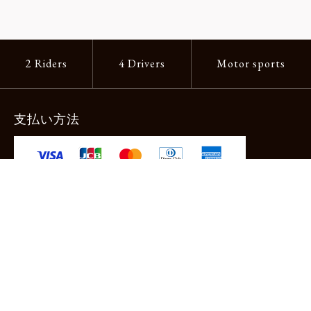
2 Riders
4 Drivers
Motor sports
支払い方法
-クレジットカード -あと払い（ペイディ）
-PayPay -楽天ペイ -Amazon Pay
-代金引換（手数料660円） ※宅配便限定
送料
全国一律1,100円