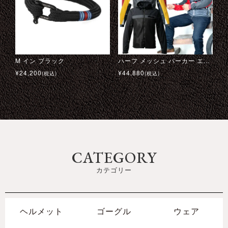
M イン ブラック
アバルト メッシュ ベースボールキャップ
マルティニ レーシング チームジャケット
トライアルマスター モーターサイクル ブーツ
H33 メッシュジャケット
ガルフ キャンバス トラベルバッグ ミディアム
ハーフ メッシュ パーカー エヴォ 24
オールドレースコレクション #03 Tシャツ
¥
¥
¥
¥
24,200
69,300
6,600
36,300
¥
¥
¥
¥
44,880
46,200
39,600
15,400
(税込)
(税込)
(税込)
(税込)
(税込)
(税込)
(税込)
(税込)
CATEGORY
カテゴリー
ヘルメット
ゴーグル
ウェア