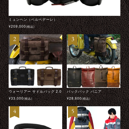
ミュンヘン（ベルベデーレ）
ミュンヘン（ベルベデーレ）
キャロル シェルビー “ダラス” ブルゾン
-273 × アイルトン・セナ ドライビング グローブ
¥
¥
¥
¥
209,000
209,000
99,000
22,000
(税込)
(税込)
(税込)
(税込)
ウォーリアー サドルバッグ 2.0
CUSTOM500 クレート アイスブルー
ストリングバック・ドライビング・グローブ
DRIFT PINK RIBBON （PINK RIBBON サポートモデル）
バックパック パニア
スピアヘッド
M イン ブラック
テンプル モーターサイクル ジャケット
¥
¥
¥
¥
33,000
28,600
33,000
49,500
¥
¥
¥
¥
28,600
69,300
48,400
24,200
(税込)
(税込)
(税込)
(税込)
(税込)
(税込)
(税込)
(税込)