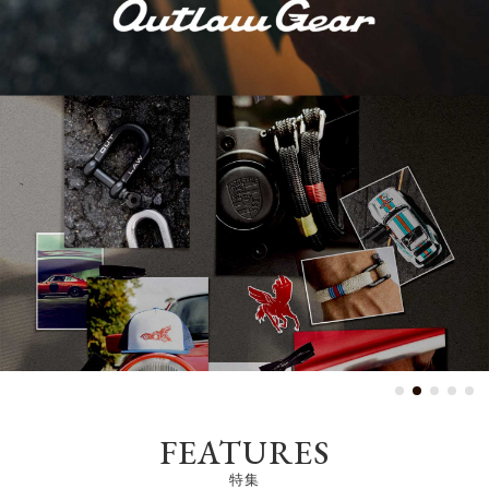
harmonization of the
＋
MODE
FEATURES
特集