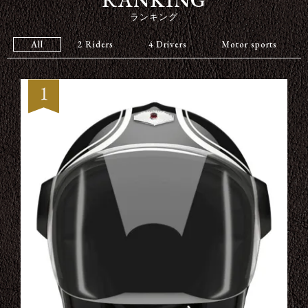
ランキング
All
2 Riders
4 Drivers
Motor sports