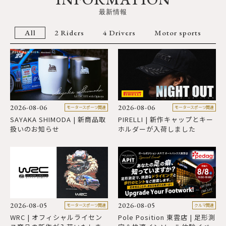
最新情報
All
2 Riders
4 Drivers
Motor sports
2026-08-06
2026-08-06
2
モータースポーツ関連
モータースポーツ関連
SAYAKA SHIMODA | 新商品取
PIRELLI | 新作キャップとキー
S
扱いのお知らせ
ホルダーが入荷しました
2026-08-05
2026-08-05
2
モータースポーツ関連
クルマ関連
WRC | オフィシャルライセン
Pole Position 東雲店 | 足形測
H