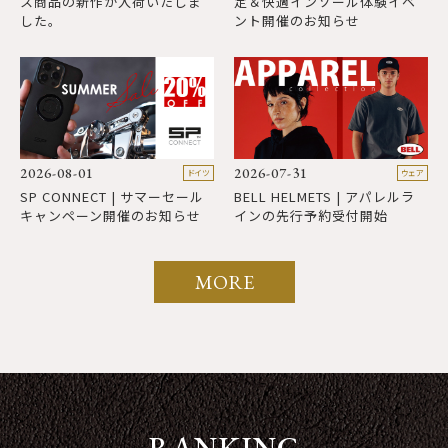
ス商品の新作が入荷いたしま
定＆快適インソール体験イベ
した。
ント開催のお知らせ
2
2026-08-01
2026-07-31
ドイツ
ウェア
B
SP CONNECT | サマーセール
BELL HELMETS | アパレルラ
キャンペーン開催のお知らせ
インの先行予約受付開始
MORE
RANKING