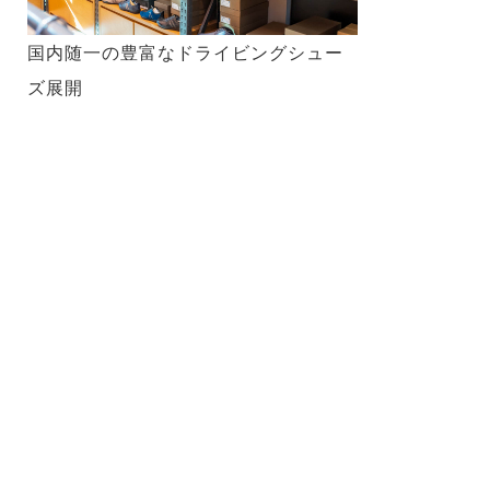
国内随一の豊富なドライビングシュー
フ
ズ展開
ム