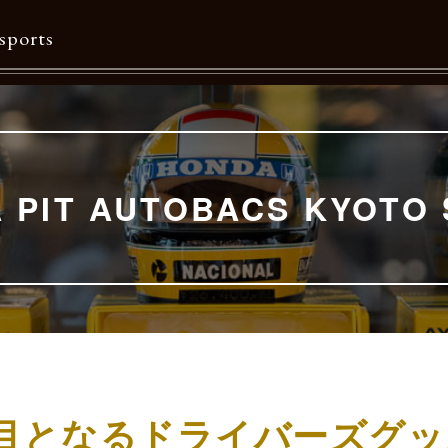
sports
Contents
特集一覧
A PIT AUTOBACS KYOTO 
Information一覧
メルマガ購読
カタログダウンロード
リクルート
舗目となるドライバーズグッ