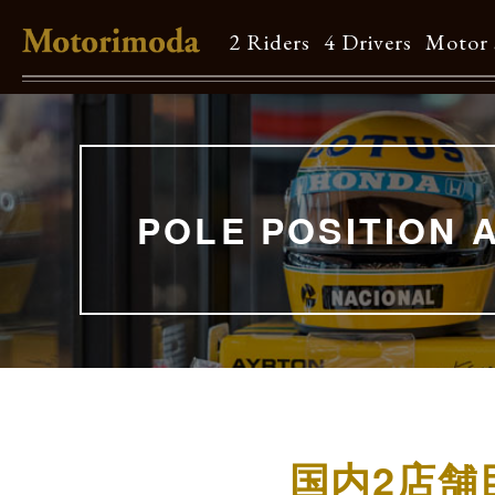
2 Riders
4 Drivers
Motor 
Shop Info
Motorimodaとは
POLE POSITION 
店舗一覧
Brand
Brand list
Guide
国内2店
ご利用ガイド