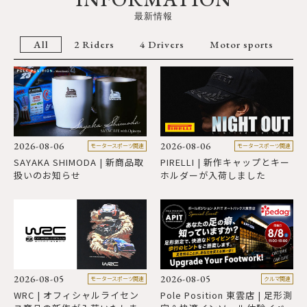
最新情報
All
2 Riders
4 Drivers
Motor sports
2
S
2026-08-06
2026-08-06
モータースポーツ関連
モータースポーツ関連
SAYAKA SHIMODA | 新商品取
PIRELLI | 新作キャップとキー
2
扱いのお知らせ
ホルダーが入荷しました
H
2
B
2026-08-05
2026-08-05
モータースポーツ関連
クルマ関連
WRC | オフィシャルライセン
Pole Position 東雲店 | 足形測