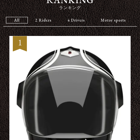
ランキング
All
2 Riders
4 Drivers
Motor sports