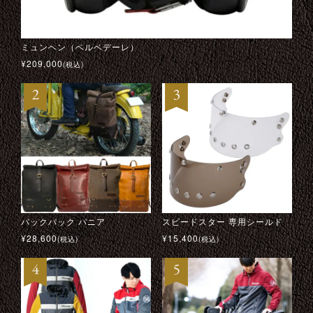
ミュンヘン（ベルベデーレ）
トライアルマスター モーターサイクル ジャケット
キャロル シェルビー “ダラス” ブルゾン
-273 × アイルトン・セナ ドライビング グローブ
¥
¥
¥
¥
209,000
129,800
99,000
22,000
(税込)
(税込)
(税込)
(税込)
バックパック パニア
ミュンヘン（ベルベデーレ）
ストリングバック・ドライビング・グローブ
DRIFT PINK RIBBON （PINK RIBBON サポートモデル）
スピードスター 専用シールド
スピアヘッド
マルティニ レーシング チームジャケット
CUSTOM500 クレート アイスブルー
¥
¥
¥
¥
28,600
209,000
33,000
49,500
¥
¥
¥
¥
15,400
28,600
48,400
36,300
(税込)
(税込)
(税込)
(税込)
(税込)
(税込)
(税込)
(税込)