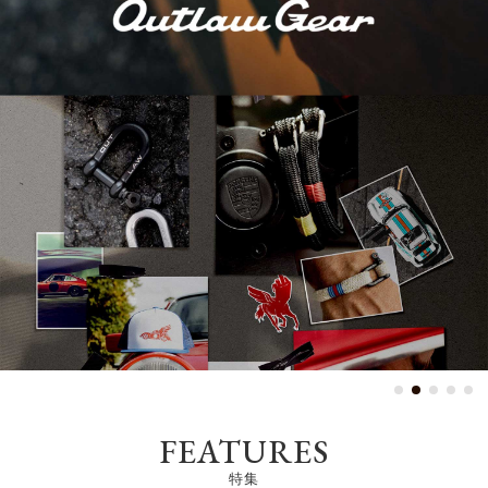
harmonization of the
＋
MODE
FEATURES
特集