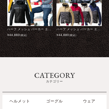
テンプル モーターサイクル ジャケット
アバルト メッシュ ベースボールキャップ
ハーフ メッシュ パーカー エヴォ 24
オールドレースコレクション #03 Tシャツ
M イン ブラック
ガルフ キャンバス トラベルバッグ ミディアム
ハーフ メッシュ パーカー エヴォ 2 ’26
トライアルマスター モーターサイクル ブーツ
¥
¥
¥
¥
44,880
69,300
6,600
15,400
¥
¥
¥
¥
44,880
69,300
39,600
24,200
(税込)
(税込)
(税込)
(税込)
(税込)
(税込)
(税込)
(税込)
CATEGORY
カテゴリー
ヘルメット
ゴーグル
ウェア