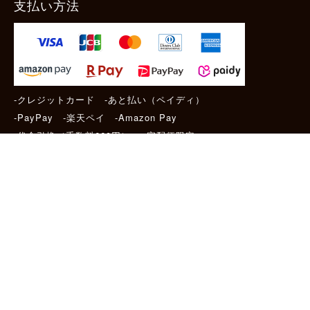
支払い方法
-クレジットカード -あと払い（ペイディ）
-PayPay -楽天ペイ -Amazon Pay
-代金引換（手数料660円） ※宅配便限定
送料
全国一律1,100円
＊メール便配送対象商品は一律330円。
11,000円以上のお買い物で当社負担。
ご利用ガイドはこちら