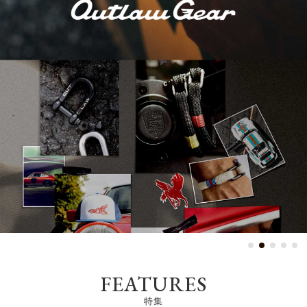
harmonization of the
＋
MODE
FEATURES
特集