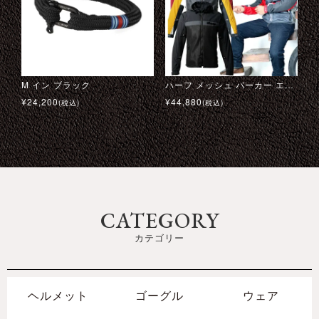
M イン ブラック
アバルト メッシュ ベースボールキャップ
マルティニ レーシング チームジャケット
トライアルマスター モーターサイクル ブーツ
H33 メッシュジャケット
ガルフ キャンバス トラベルバッグ ミディアム
ハーフ メッシュ パーカー エヴォ 24
オールドレースコレクション #03 Tシャツ
¥
¥
¥
¥
24,200
69,300
6,600
36,300
¥
¥
¥
¥
44,880
46,200
39,600
15,400
(税込)
(税込)
(税込)
(税込)
(税込)
(税込)
(税込)
(税込)
CATEGORY
カテゴリー
ヘルメット
ゴーグル
ウェア