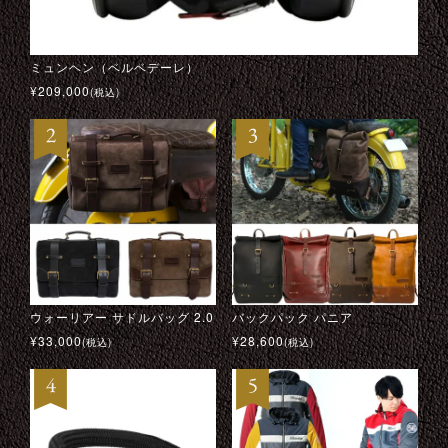
ミュンヘン（ベルベデーレ）
ミュンヘン（ベルベデーレ）
キャロル シェルビー “ダラス” ブルゾン
-273 × アイルトン・セナ ドライビング グローブ
¥
¥
¥
¥
209,000
209,000
99,000
22,000
(税込)
(税込)
(税込)
(税込)
ウォーリアー サドルバッグ 2.0
CUSTOM500 クレート アイスブルー
ストリングバック・ドライビング・グローブ
DRIFT PINK RIBBON （PINK RIBBON サポートモデル）
バックパック パニア
スピアヘッド
M イン ブラック
テンプル モーターサイクル ジャケット
¥
¥
¥
¥
33,000
28,600
33,000
49,500
¥
¥
¥
¥
28,600
69,300
48,400
24,200
(税込)
(税込)
(税込)
(税込)
(税込)
(税込)
(税込)
(税込)