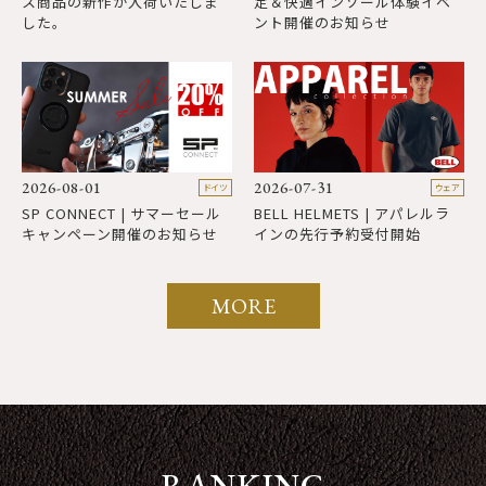
ス商品の新作が入荷いたしま
定＆快適インソール体験イベ
した。
ント開催のお知らせ
2
2026-08-01
2026-07-31
ドイツ
ウェア
B
SP CONNECT | サマーセール
BELL HELMETS | アパレルラ
キャンペーン開催のお知らせ
インの先行予約受付開始
MORE
RANKING