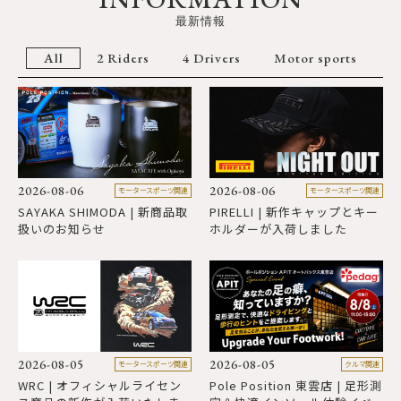
最新情報
All
2 Riders
4 Drivers
Motor sports
2026-08-06
2026-08-06
2
モータースポーツ関連
モータースポーツ関連
SAYAKA SHIMODA | 新商品取
PIRELLI | 新作キャップとキー
S
扱いのお知らせ
ホルダーが入荷しました
2026-08-05
2026-08-05
2
モータースポーツ関連
クルマ関連
WRC | オフィシャルライセン
Pole Position 東雲店 | 足形測
H