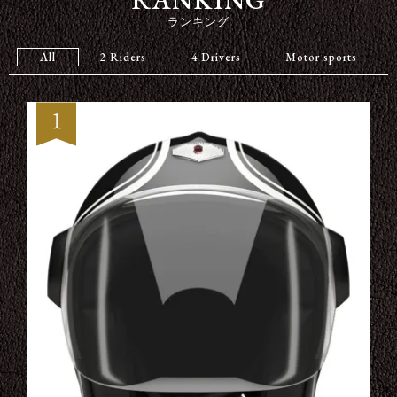
ランキング
All
2 Riders
4 Drivers
Motor sports