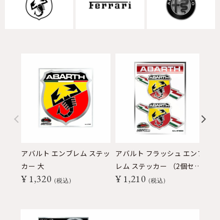
アバルト エンブレム ステッ
アバルト フラッシュ エンブ
ア
カー 大
レム ステッカー （2個セッ
ブ
¥
1,320
¥
1,210
¥
ト）
税込
税込