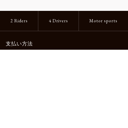
2 Riders
4 Drivers
Motor sports
支払い方法
-クレジットカード -あと払い（ペイディ）
-PayPay -楽天ペイ -Amazon Pay
-代金引換（手数料660円） ※宅配便限定
送料
全国一律1,100円