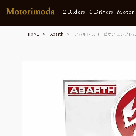
2 Riders
4 Drivers
Motor 
HOME
Abarth
アバルト スコーピオン エンブレム
Shop Info
Motorimodaとは
店舗一覧
Brand
Brand list
Guide
ご利用ガイド