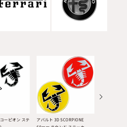
スコーピオン ステ
アバルト 3D SCORPIONE
アバルト 3D S