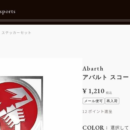
sports
 ステッカーセット
Contents
特集一覧
Information一覧
Abarth
メルマガ購読
アバルト スコー
カタログダウンロード
¥
1,210
税込
リクルート
メール便可
再入荷
12
COLOR
選択して