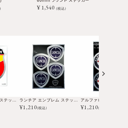
)
60mm ラウンド ステッカー
44mm ラウ
¥
1,540
¥
1,540
税込
税
アバルト エンブレム ステッカー 大
ランチア エンブレム ステッカー 4枚セット
¥
1,210
¥
1,210
(税込)
(税込)