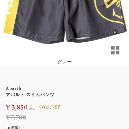
グレー
Abarth
アバルト スイムパンツ
¥
3,850
50%OFF
税込
¥
7,700
在庫限り