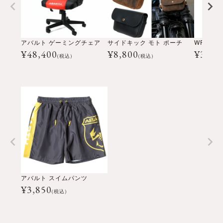
アバルト ゲーミングチェア
サイドキック モト ポーチ
WRC ジ
¥
48,400
¥
8,800
¥
3,30
(税込)
(税込)
アバルト スイムパンツ
¥
3,850
(税込)