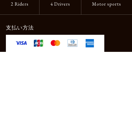
2 Riders
4 Drivers
Motor sports
支払い方法
-クレジットカード -あと払い（ペイディ）
-PayPay -楽天ペイ -Amazon Pay
-代金引換（手数料660円） ※宅配便限定
送料
全国一律1,100円
＊メール便配送対象商品は一律330円。
11,000円以上のお買い物で当社負担。