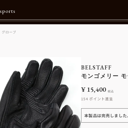
sports
 グローブ
Contents
特集一覧
Information一覧
BELSTAFF
メルマガ購読
モンゴメリー モ
カタログダウンロード
¥
15,400
税込
リクルート
154
本製品は完売しました