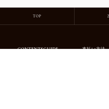
TOP
CONTENTS
GUIDE
支払い方法
Motorimodaとは
ご利用ガイド
店舗一覧
よくある質問
リクルート
お問合せ