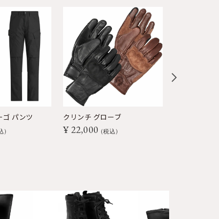
ーゴ パンツ
クリンチ グローブ
エンデュラン
¥
22,000
クル ブーツ
込
税込
¥
66,000