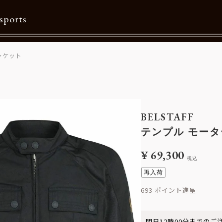
sports
ャケット
Contents
特集一覧
Information一覧
BELSTAFF
メルマガ購読
テンプル モータ
カタログダウンロード
¥
69,300
税込
リクルート
再入荷
693
明日
12時00分
までのご