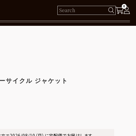
0
様
保有ポイント： pt
ログイン
ーサイクル ジャケット
新規会員登録
2026/08/10（月）
に
宅配便
でお届けします。
注文で