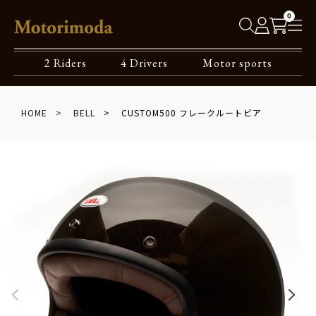
0
2 Riders
4 Drivers
Motor sports
HOME
BELL
CUSTOM500 フレークルートビア