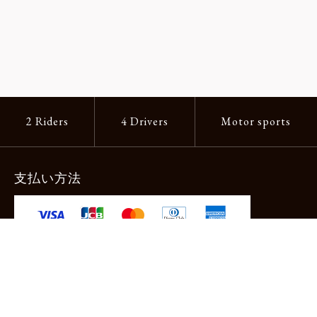
2 Riders
4 Drivers
Motor sports
支払い方法
-クレジットカード -あと払い（ペイディ）
-PayPay -楽天ペイ -Amazon Pay
-代金引換（手数料660円） ※宅配便限定