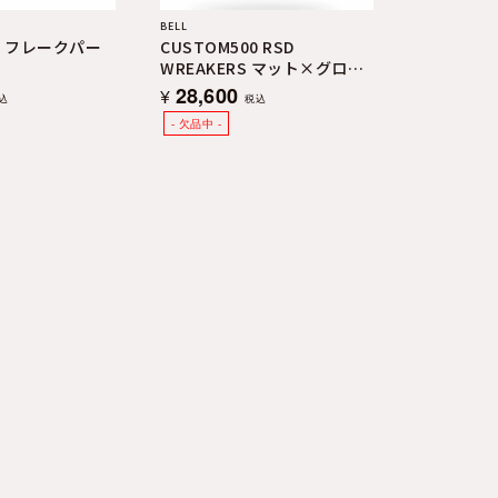
BELL
00 フレークパー
CUSTOM500 RSD
WREAKERS マット×グロス
ブラック×ゴールド
28,600
¥
込
税込