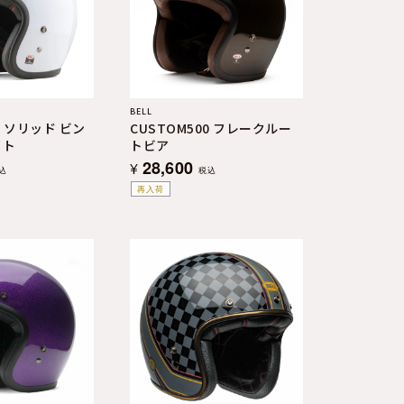
BELL
0 ソリッド ビン
CUSTOM500 フレークルー
イト
トビア
28,600
¥
込
税込
再入荷