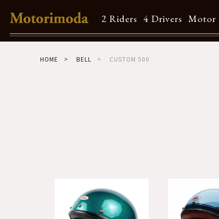
2 Riders
4 Drivers
Motor 
Shop Info
HOME
BELL
CUSTOM 500
Motorimodaとは
店舗一覧
Brand
Brand list
Guide
ご利用ガイド