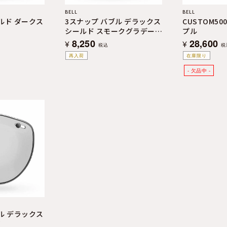
BELL
BELL
ルド ダークス
3スナップ バブル デラックス
CUSTOM5
シールド スモークグラデーシ
プル
ョン
8,250
28,600
¥
¥
税込
税
再入荷
在庫限り
ル デラックス
ア