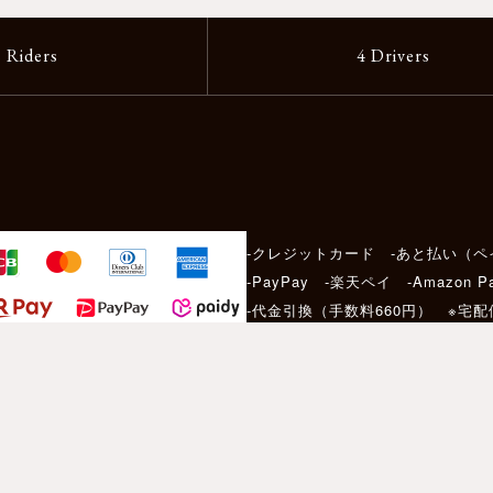
2 Riders
4 Drivers
-クレジットカード -あと払い（ペ
-PayPay -楽天ペイ -Amazon P
-代金引換（手数料660円） ※宅