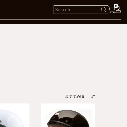
0
様
保有ポイント： pt
ログイン
新規会員登録