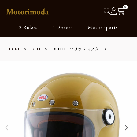
0
2 Riders
4 Drivers
Motor sports
HOME
BELL
BULLITT ソリッド マスタード