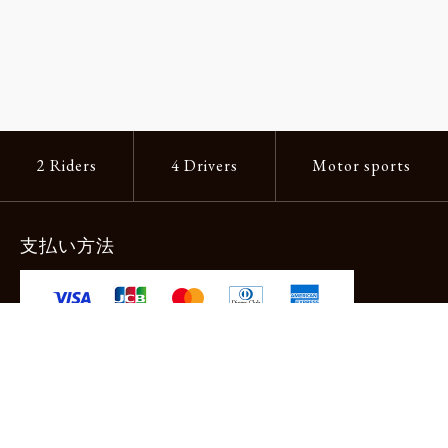
2 Riders
4 Drivers
Motor sports
支払い方法
-クレジットカード -あと払い（ペイディ）
-PayPay -楽天ペイ -Amazon Pay
-代金引換（手数料660円） ※宅配便限定