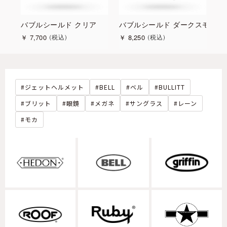
ールドイリジウム
バブルシールド クリア
バブルシールド ダークスモーク
バ
￥
7,700
￥
8,250
￥
税込
税込
ジェットヘルメット
BELL
ベル
BULLITT
ブリット
眼鏡
メガネ
サングラス
レーン
モカ