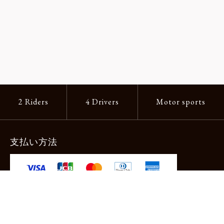
2 Riders
4 Drivers
Motor sports
支払い方法
-クレジットカード -あと払い（ペイディ）
-PayPay -楽天ペイ -Amazon Pay