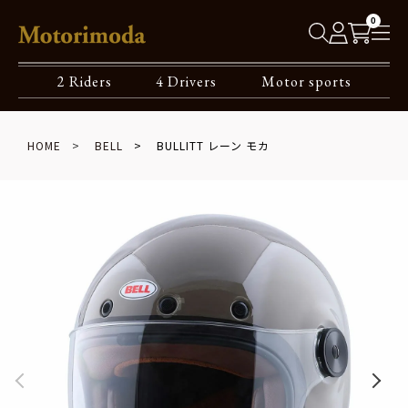
0
2 Riders
4 Drivers
Motor sports
HOME
BELL
BULLITT レーン モカ