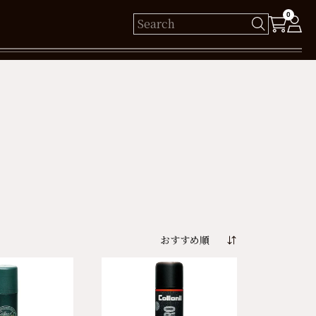
0
様
保有ポイント： pt
ログイン
新規会員登録