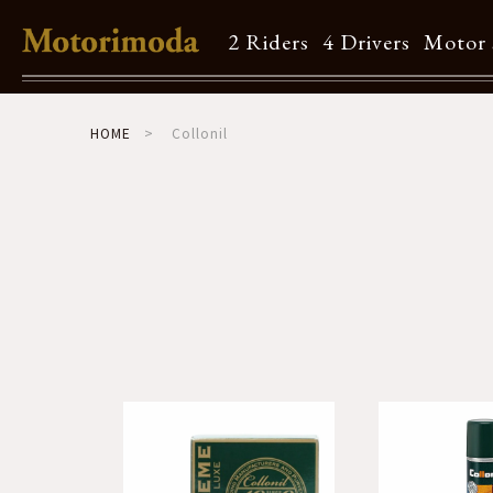
2 Riders
4 Drivers
Motor 
Shop Info
HOME
Collonil
Motorimodaとは
店舗一覧
Brand
Brand list
Guide
ご利用ガイド