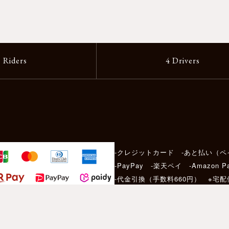
2 Riders
4 Drivers
-クレジットカード -あと払い（ペ
-PayPay -楽天ペイ -Amazon P
-代金引換（手数料660円） ※宅