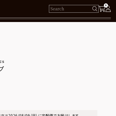
0
様
保有ポイント： pt
es
ログイン
ブ
新規会員登録
2026/08/09（日）
に
宅配便
でお届けします。
注文で