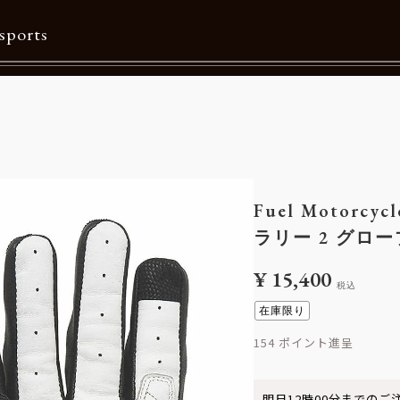
sports
Contents
特集一覧
Information一覧
Fuel Motorcycl
メルマガ購読
ラリー 2 グロー
カタログダウンロード
¥
15,400
税込
リクルート
在庫限り
154
明日
12時00分
までのご