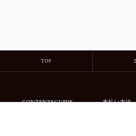
TOP
CONTENTS
GUIDE
支払い方法
Motorimodaとは
ご利用ガイド
店舗一覧
よくある質問
リクルート
お問合せ