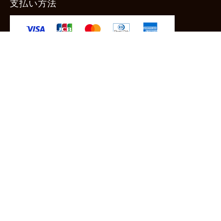
支払い方法
-クレジットカード -あと払い（ペイディ）
-PayPay -楽天ペイ -Amazon Pay
-代金引換（手数料660円） ※宅配便限定
送料
全国一律1,100円
＊メール便配送対象商品は一律330円。
11,000円以上のお買い物で当社負担。
ご利用ガイドはこちら