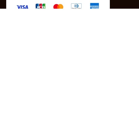
-クレジットカード -あと払い（ペイディ）
-PayPay -楽天ペイ -Amazon Pay
-代金引換（手数料660円） ※宅配便限定
送料
全国一律1,100円
＊メール便配送対象商品は一律330円。
11,000円以上のお買い物で当社負担。
ご利用ガイドはこちら