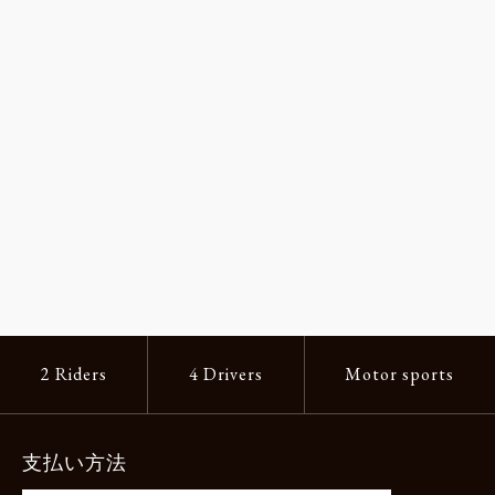
2 Riders
4 Drivers
Motor sports
支払い方法