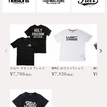
クルー ブラック Tシャツ
WRC ホワイトTシャツ
神風 ブル
¥
7,700
¥
7,920
¥
8,80
(税込)
(税込)