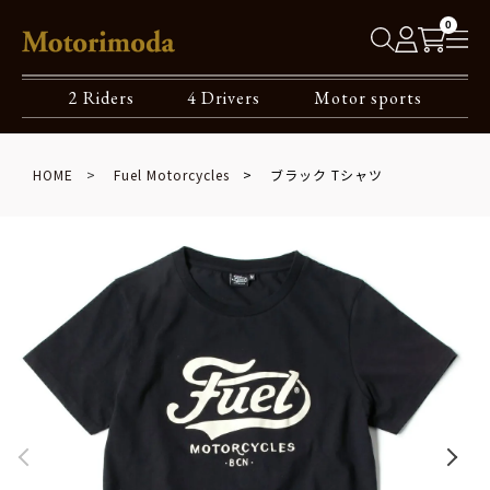
0
2 Riders
4 Drivers
Motor sports
HOME
Fuel Motorcycles
ブラック Tシャツ