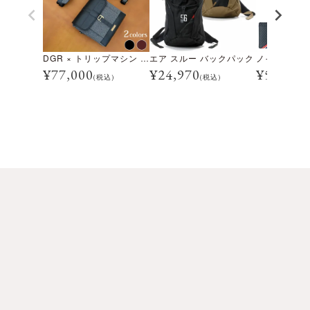
DGR × トリップマシン ジェントルマンズ キャリー コレクターズセット
エア スルー バックパック
¥
77,000
¥
24,970
¥
5,500
(税込)
(税込)
(税