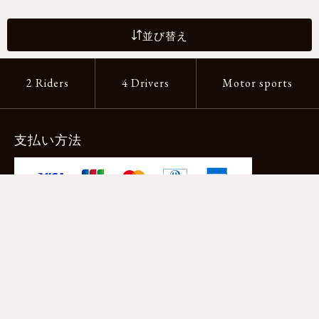
並び替え
2 Riders
4 Drivers
Motor sports
支払い方法
-クレジットカード -あと払い（ペイディ）
-PayPay -楽天ペイ -Amazon Pay
-代金引換（手数料660円） ※宅配便限定
送料