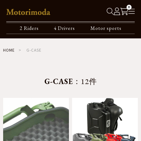
0
2 Riders
4 Drivers
Motor sports
HOME
G-CASE
G-CASE
：12件