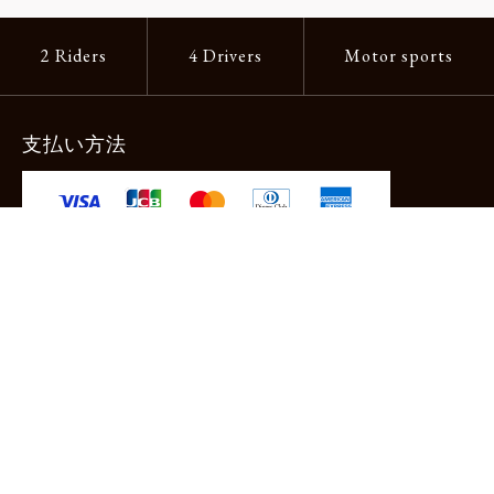
2 Riders
4 Drivers
Motor sports
支払い方法
-クレジットカード -あと払い（ペイディ）
-PayPay -楽天ペイ -Amazon Pay
-代金引換（手数料660円） ※宅配便限定
送料
全国一律1,100円
＊メール便配送対象商品は一律330円。