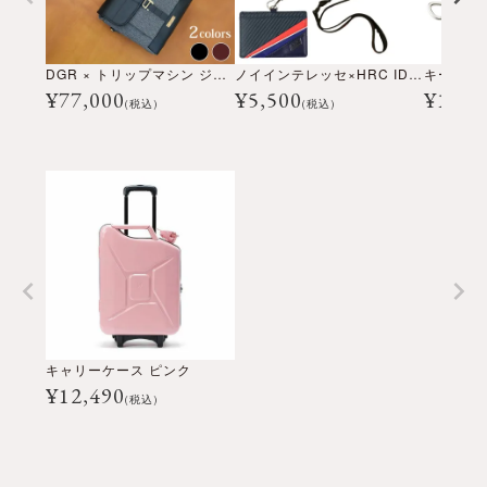
DGR × トリップマシン ジェントルマンズ キャリー コレクターズセット
ノイインテレッセ×HRC IDカードケース (横型)
キーケース
¥
77,000
¥
5,500
¥
16,5
(税込)
(税込)
キャリーケース ピンク
¥
12,490
(税込)