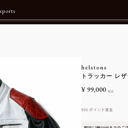
sports
Contents
特集一覧
Information一覧
helstons
メルマガ購読
トラッカー レザ
カタログダウンロード
¥
99,000
税込
リクルート
990
明日
12時00分
までのご