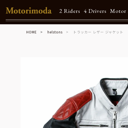
2 Riders
4 Drivers
Motor 
HOME
helstons
トラッカー レザー ジャケット
Shop Info
Motorimodaとは
店舗一覧
Brand
Brand list
Guide
ご利用ガイド