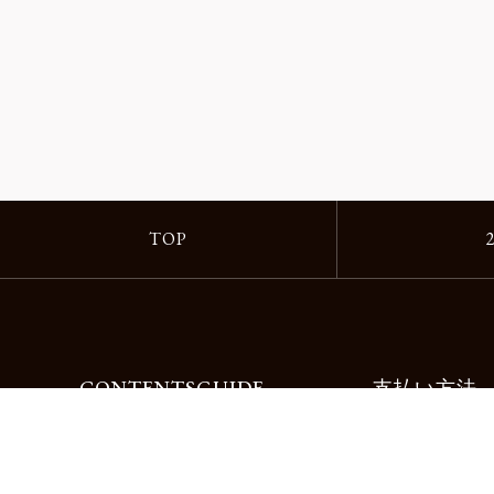
TOP
CONTENTS
GUIDE
支払い方法
Motorimodaとは
ご利用ガイド
店舗一覧
よくある質問
リクルート
お問合せ