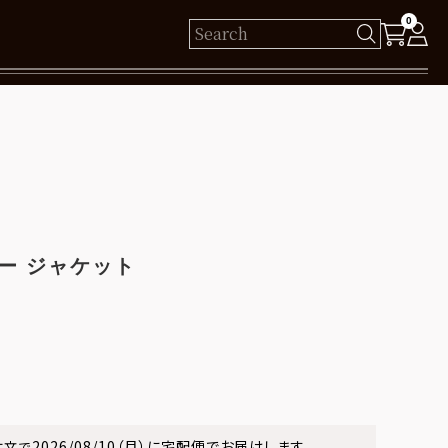
0
様
保有ポイント： pt
ログイン
ー ジャケット
新規会員登録
2026/08/10（月）
に
宅配便
でお届けします。
注文で