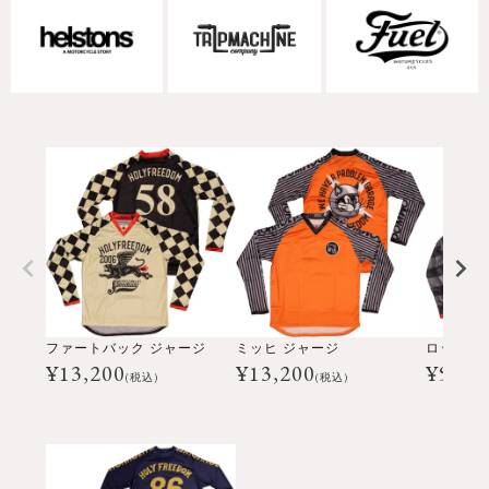
ファートバック ジャージ
ミッヒ ジャージ
ロッソフ
¥
13,200
¥
13,200
¥
9,68
(税込)
(税込)