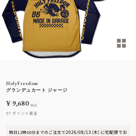
HolyFreedom
グランデュカート ジャージ
¥
9,680
税込
97
2026/08/13（木）
に
宅配便
でお
明日
12時00分
までのご注文で