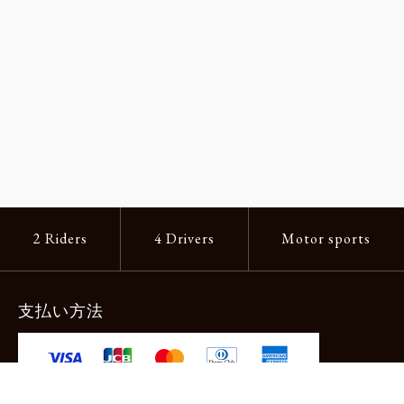
2 Riders
4 Drivers
Motor sports
支払い方法