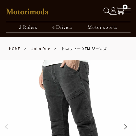
0
2 Riders
4 Drivers
Motor sports
HOME
John Doe
トロフィー XTM ジーンズ