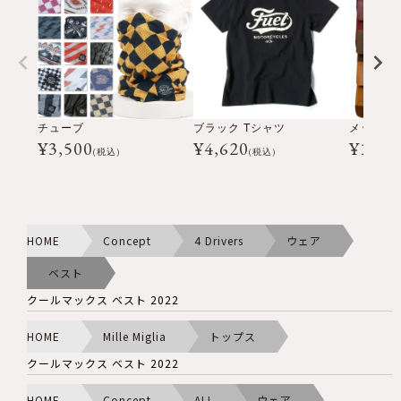
チューブ
ブラック Tシャツ
メッセン
¥
3,500
¥
4,620
¥
16,5
(税込)
(税込)
HOME
Concept
4 Drivers
ウェア
ベスト
クールマックス ベスト 2022
HOME
Mille Miglia
トップス
クールマックス ベスト 2022
HOME
Concept
ALL
ウェア