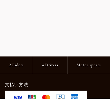
2 Riders
4 Drivers
Motor sports
支払い方法