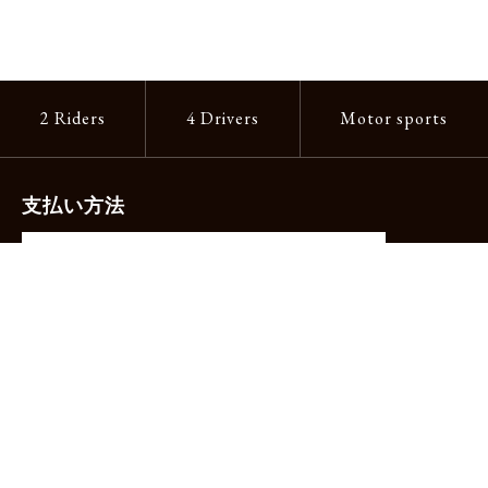
2 Riders
4 Drivers
Motor sports
支払い方法
-クレジットカード（主要ブランド各種）
-PayPay -楽天ペイ -Amazon Pay
-代金引換（手数料660円）※宅配便限定
送料