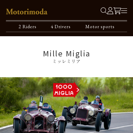
2 Riders
4 Drivers
Motor sports
Mille Miglia
ミッレミリア