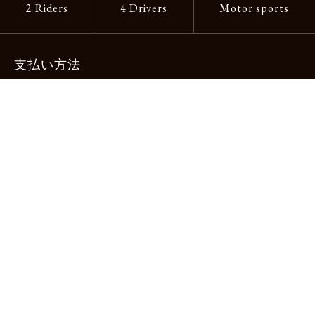
2 Riders
4 Drivers
Motor sports
支払い方法
-クレジットカード -あと払い（ペイディ）
-PayPay -楽天ペイ -Amazon Pay
-代金引換（手数料660円） ※宅配便限定
送料
全国一律1,100円
＊メール便配送対象商品は一律330円。
11,000円以上のお買い物で当社負担。