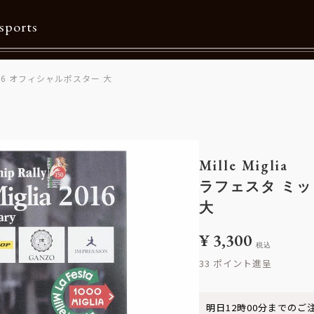
sports
16 オフィシャルポスター 大
Contents
特集一覧
Information一覧
Mille Miglia
メルマガ購読
ラフェスタ ミッ
カタログダウンロード
大
リクルート
¥
3,300
税込
33
明日
12時00分
までのご