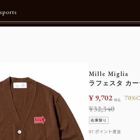
sports
Contents
特集一覧
Information一覧
Mille Miglia
メルマガ購読
ラフェスタ カ
カタログダウンロード
¥
9,702
70%
税込
リクルート
¥
32,340
在庫限り
97