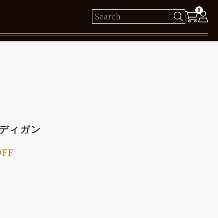
0
様
保有ポイント： pt
ログイン
ーディガン
新規会員登録
OFF