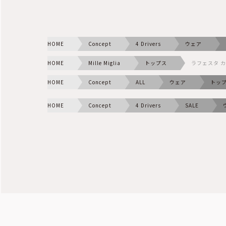
HOME
Concept
4 Drivers
ウェア
HOME
Mille Miglia
トップス
ラフェスタ 
HOME
Concept
ALL
ウェア
トッ
HOME
Concept
4 Drivers
SALE