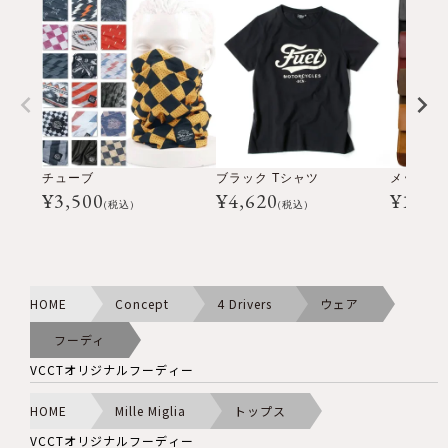
チューブ
ブラック Tシャツ
メッセン
¥
3,500
¥
4,620
¥
16,5
(税込)
(税込)
HOME
Concept
4 Drivers
ウェア
フーディ
VCCTオリジナルフーディー
HOME
Mille Miglia
トップス
VCCTオリジナルフーディー