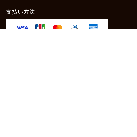
支払い方法
-クレジットカード -あと払い（ペイディ）
-PayPay -楽天ペイ -Amazon Pay
-代金引換（手数料660円） ※宅配便限定
送料
全国一律1,100円
＊メール便配送対象商品は一律330円。
11,000円以上のお買い物で当社負担。
ご利用ガイドはこちら