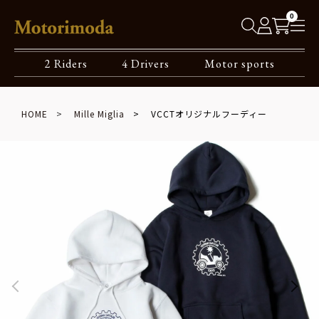
0
2 Riders
4 Drivers
Motor sports
HOME
Mille Miglia
VCCTオリジナルフーディー