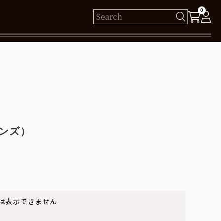
0
様
保有ポイント： pt
ログイン
メンズ）
新規会員登録
は表示できません