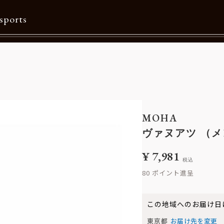
sports
Contents
特集一覧
Information一覧
MOHA
メルマガ購読
ヴァヌアツ （
カタログダウンロード
¥
7,981
税込
リクルート
80
この地域へのお届け日
東京都
お届け先を変更