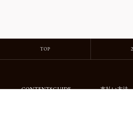
TOP
CONTENTS
GUIDE
支払い方法
Motorimodaとは
ご利用ガイド
店舗一覧
よくある質問
リクルート
お問合せ