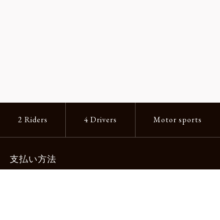
2 Riders
4 Drivers
Motor sports
支払い方法