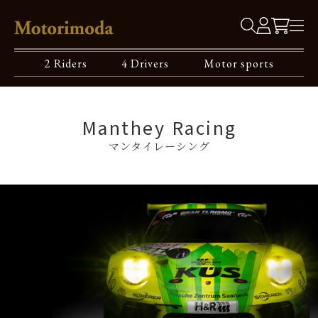
2 Riders
4 Drivers
Motor sports
Manthey Racing
マンタイレーシング