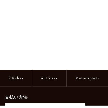
2 Riders
4 Drivers
Motor sports
支払い方法