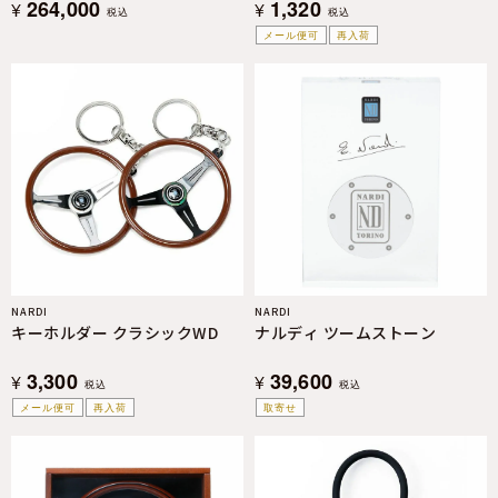
264,000
1,320
¥
¥
税込
税込
メール便可
再入荷
NARDI
NARDI
キーホルダー クラシックWD
ナルディ ツームストーン
3,300
39,600
¥
¥
税込
税込
メール便可
再入荷
取寄せ