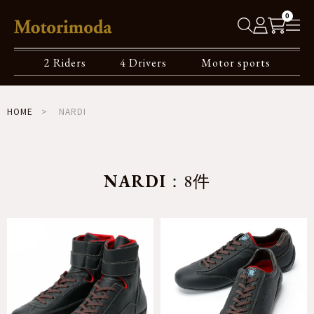
0
2 Riders
4 Drivers
Motor sports
HOME
NARDI
NARDI
：8件