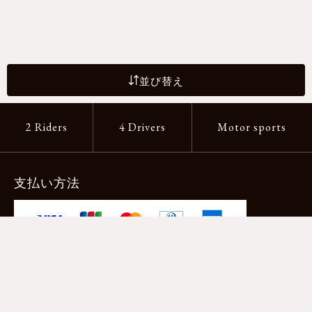
並び替え
2 Riders
4 Drivers
Motor sports
支払い方法
-クレジットカード -あと払い（ペイディ）
-PayPay -楽天ペイ -Amazon Pay