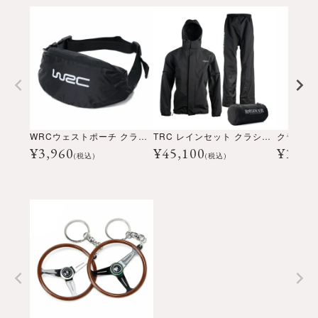
WRCウェストポーチ クラシック
TRC レインセット クラシック
クラシッ
¥
3,960
¥
45,100
¥
19,8
(税込)
(税込)