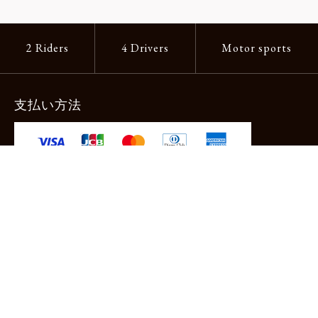
2 Riders
4 Drivers
Motor sports
支払い方法
-クレジットカード -あと払い（ペイディ）
-PayPay -楽天ペイ -Amazon Pay
-代金引換（手数料660円） ※宅配便限定
送料
全国一律1,100円
＊メール便配送対象商品は一律330円。