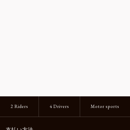
2 Riders
4 Drivers
Motor sports
支払い方法