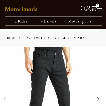
0
2 Riders
4 Drivers
Motor sports
HOME
PANDO MOTO
スチール ブラック 02