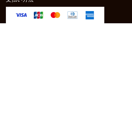
-クレジットカード -あと払い（ペイディ）
-PayPay -楽天ペイ -Amazon Pay
-代金引換（手数料660円） ※宅配便限定
送料
全国一律1,100円
＊メール便配送対象商品は一律330円。
11,000円以上のお買い物で当社負担。
ご利用ガイドはこちら