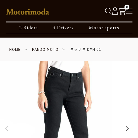
0
2 Riders
4 Drivers
Motor sports
HOME
PANDO MOTO
キッサキ DYN 01