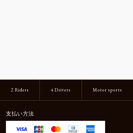
2 Riders
4 Drivers
Motor sports
支払い方法