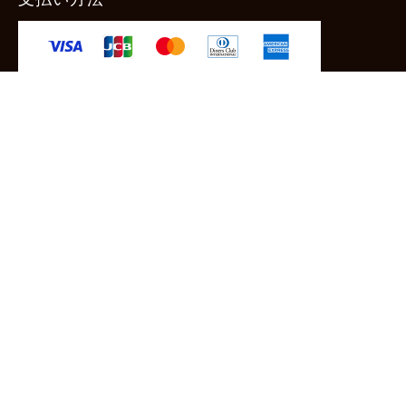
-クレジットカード -あと払い（ペイディ）
-PayPay -楽天ペイ -Amazon Pay
-代金引換（手数料660円） ※宅配便限定
送料
全国一律1,100円
＊メール便配送対象商品は一律330円。
11,000円以上のお買い物で当社負担。
ご利用ガイドはこちら