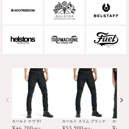
カールド ケヴ 01
カールド スリム ブラック
カール デ
¥
46,200
¥
53,900
¥
48,4
(税込)
(税込)