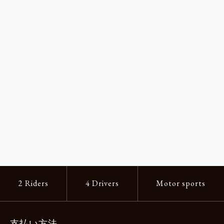
2 Riders
4 Drivers
Motor sports
支払い方法