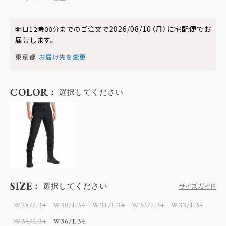
2026/08/10（月）
に
宅配便
でお
明日
12時00分
までのご注文で
届けします。
東京都
お届け先を変更
COLOR
選択してください
SIZE
選択してください
サイズガイド
W28/L34
W30/L34
W31/L34
W32/L34
W33/L34
W34/L34
W36/L34