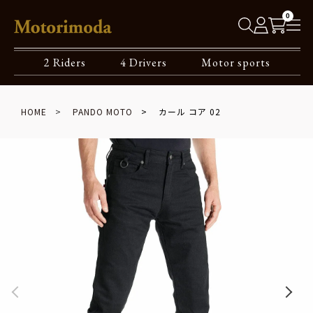
0
2 Riders
4 Drivers
Motor sports
HOME
PANDO MOTO
カール コア 02