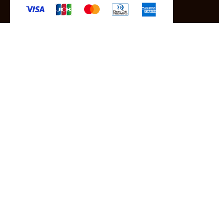
-クレジットカード -あと払い（ペイディ）
-PayPay -楽天ペイ -Amazon Pay
-代金引換（手数料660円） ※宅配便限定
送料
全国一律1,100円
＊メール便配送対象商品は一律330円。
11,000円以上のお買い物で当社負担。
ご利用ガイドはこちら