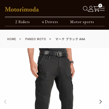
0
2 Riders
4 Drivers
Motor sports
HOME
PANDO MOTO
マーク ブラック AAA