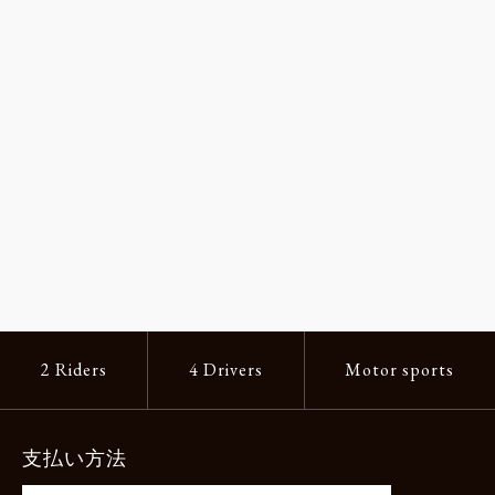
2 Riders
4 Drivers
Motor sports
支払い方法