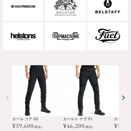
カール コア 02
カールド ケヴ 01
カールド
¥
39,600
¥
46,200
¥
53,9
(税込)
(税込)