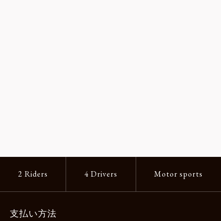
2 Riders
4 Drivers
Motor sports
支払い方法