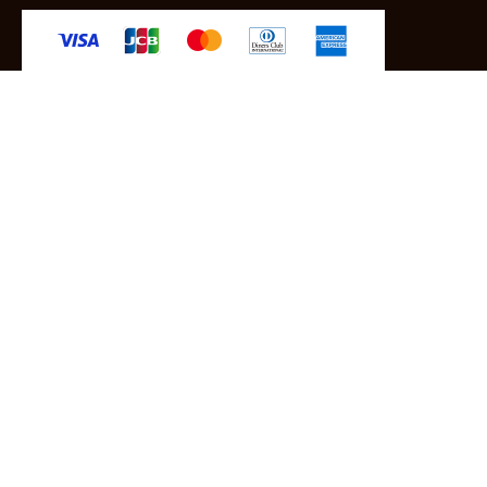
-クレジットカード -あと払い（ペイディ）
-PayPay -楽天ペイ -Amazon Pay
-代金引換（手数料660円） ※宅配便限定
送料
全国一律1,100円
＊メール便配送対象商品は一律330円。
11,000円以上のお買い物で当社負担。
ご利用ガイドはこちら