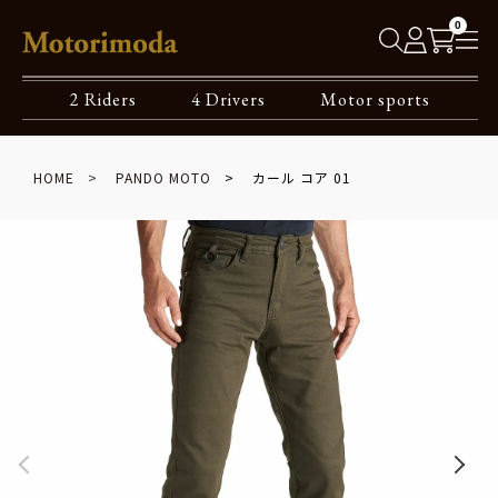
0
2 Riders
4 Drivers
Motor sports
HOME
PANDO MOTO
カール コア 01