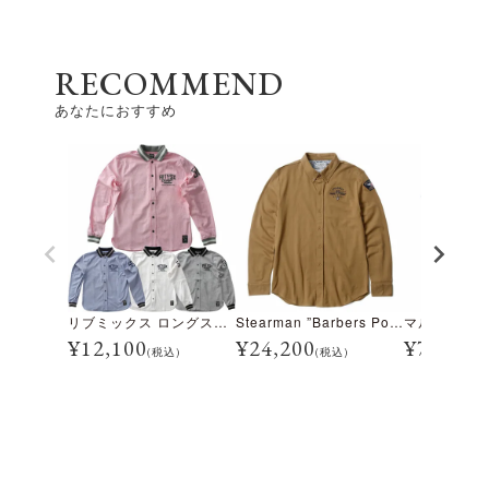
RECOMMEND
あなたにおすすめ
リブミックス ロングスリーブ シャツ
Stearman ”Barbers Point HONOLULU” ロングスリーブ シャツ
¥
12,100
¥
24,200
¥
7,700
(税込)
(税込)
(税