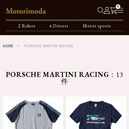
0
2 Riders
4 Drivers
Motor sports
HOME
PORSCHE MARTINI RACING
PORSCHE MARTINI RACING
：13
件