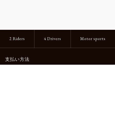
2 Riders
4 Drivers
Motor sports
支払い方法
-クレジットカード -あと払い（ペイディ）
-PayPay -楽天ペイ -Amazon Pay
-代金引換（手数料660円） ※宅配便限定