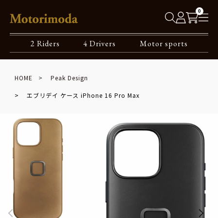
0
2 Riders
4 Drivers
Motor sports
HOME
Peak Design
エブリデイ ケース iPhone 16 Pro Max