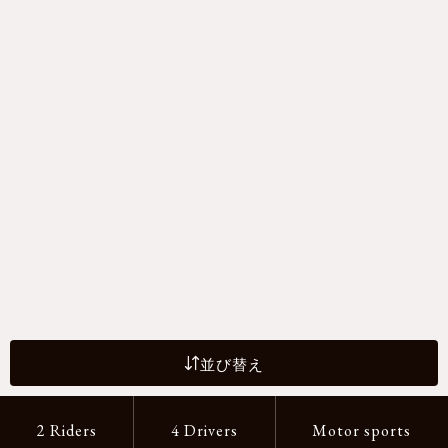
並び替え
2 Riders
4 Drivers
Motor sports