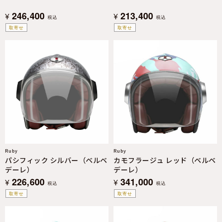
246,400
213,400
¥
¥
税込
税込
取寄せ
取寄せ
Ruby
Ruby
パシフィック シルバー（ベルベ
カモフラージュ レッド（ベルベ
デーレ）
デーレ）
226,600
341,000
¥
¥
税込
税込
取寄せ
取寄せ