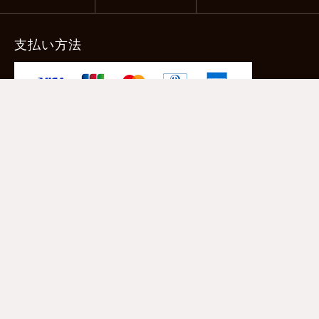
支払い方法
-クレジットカード -あと払い（ペイディ）
-PayPay -楽天ペイ -Amazon Pay
-代金引換（手数料660円） ※宅配便限定
送料
全国一律1,100円
＊メール便配送対象商品は一律330円。
11,000円以上のお買い物で当社負担。