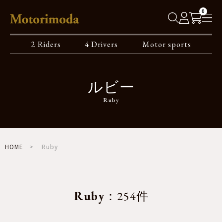
0
2 Riders
4 Drivers
Motor sports
ルビー
Ruby
HOME
Ruby
Ruby
：254件