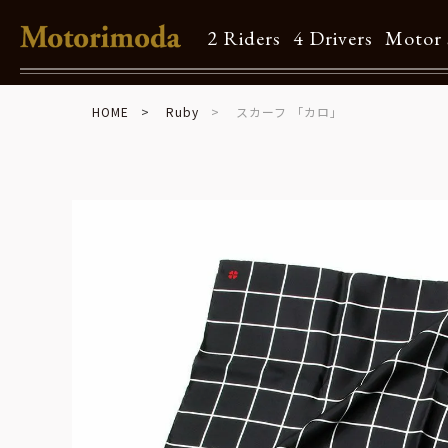
2 Riders
4 Drivers
Motor 
HOME
Ruby
スカーフ 「カロ」
Shop Info
Motorimodaとは
店舗一覧
Brand
Brand list
Guide
ご利用ガイド