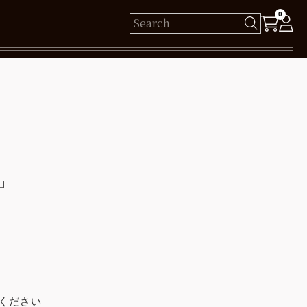
0
様
保有ポイント： pt
ログイン
」
新規会員登録
ください