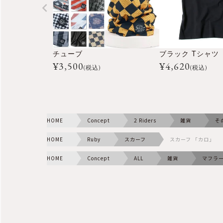
チューブ
ブラック Tシャツ
¥
3,500
¥
4,620
(税込)
(税込)
HOME
Concept
2 Riders
雑貨
そ
HOME
Ruby
スカーフ
スカーフ 「カロ」
HOME
Concept
ALL
雑貨
マフラ