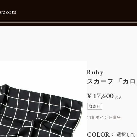
sports
Contents
特集一覧
Information一覧
Ruby
メルマガ購読
スカーフ 「カロ
カタログダウンロード
¥
17,600
税込
リクルート
取寄せ
176
COLOR
選択して