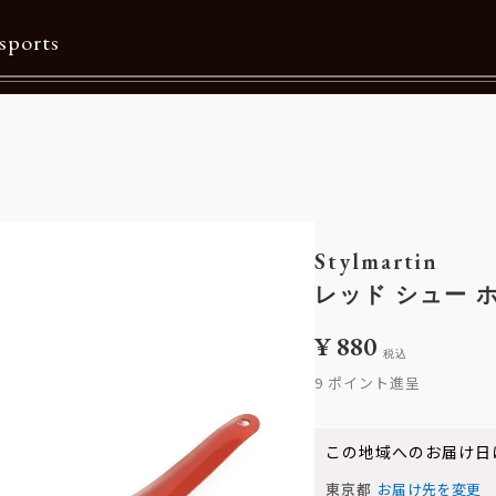
sports
Contents
特集一覧
Information一覧
Stylmartin
メルマガ購読
レッド シュー 
カタログダウンロード
¥
880
税込
リクルート
9
この地域へのお届け日
東京都
お届け先を変更