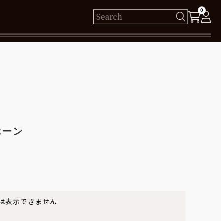
0
様
保有ポイント： pt
ログイン
ホーン
新規会員登録
は表示できません