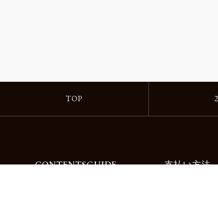
TOP
CONTENTS
GUIDE
支払い方法
Motorimodaとは
ご利用ガイド
店舗一覧
よくある質問
リクルート
お問合せ